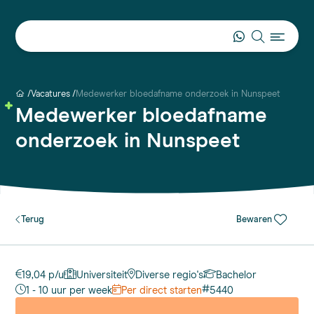
Vacatures
Medewerker bloedafname onderzoek in Nunspeet
Medewerker bloedafname
onderzoek in Nunspeet
Terug
Bewaren
19,04 p/u
Universiteit
Diverse regio's
Bachelor
#
1 - 10 uur per week
Per direct starten
5440