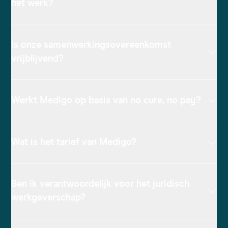
het werk?
Is onze samenwerkingsovereenkomst
vrijblijvend?
Werkt Medigo op basis van no cure, no pay?
Wat is het tarief van Medigo?
Ben ik verantwoordelijk voor het juridisch
werkgeverschap?