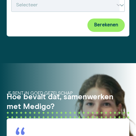
Berekenen
JE BENT IN GOED GEZELSCHAP
Hoe bevalt dat, samenwerken
met Medigo?