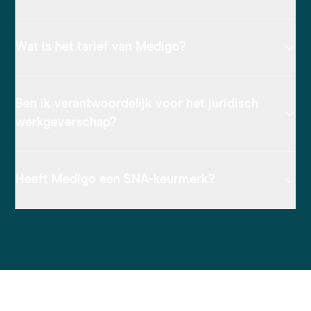
Wat is het tarief van Medigo?
Ben ik verantwoordelijk voor het juridisch
werkgeverschap?
Heeft Medigo een SNA-keurmerk?