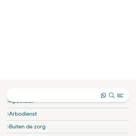
Medisch talent voor elke plek
ZORGINSTELLING
Ontdek de diverse zorginstellingen waar Medigo
mee samenwerkt. Of je nu ondersteuning zoekt
voor een apotheek, huisartspraktijk, ziekenhuis of
andere zorginstelling, wij hebben medische
studenten klaarstaan die zich kunnen aanpassen
aan jouw specifieke omgeving en zorgbehoeften.
Met Medigo krijg je direct toegang tot flexibel
en inzetbaar talent voor elke type zorginstelling.
Apotheek
Arbodienst
Buiten de zorg