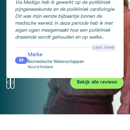
Via Medigo heb ik gewerkt op de polikliniek
pijngeneeskunde en de polikliniek cardiologie.
Dit was mijn eerste bijbaantje binnen de
medische wereld. In deze periode heb ik met
eigen ogen meegemaakt hoe een polikliniek
draaiende wordt gehouden en op welke
manieren er wordt samengewerkt om de
Lees meer
beste zorg aan patiënten te leveren. Tevens
Meike
heb ik nieuwe zorgsystemen evenals
M
Biomedische Wetenschappen
medische handelingen geleerd. Ik vond het
Noord-Holland
erg leuk om de vergaarde kennis van mijn
studie in de praktijk te brengen. Het directe
Bekijk alle reviews
contact met de patiënt geeft een waardevolle
inkijk in het leven van de patiënt en wat jou
rol hierin ka betekenen. Dit bevordert indirect
mijn studie. De medewerkers denken vanaf
begin af aan mee over mogelijke werkplekken.
Ze luisteren naar je ervaringen en eventuele
wensen. Ook de administratieve zaken en