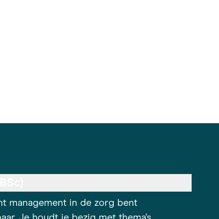
(BSc)
dent management in de zorg bent
aar. Je houdt je bezig met thema's