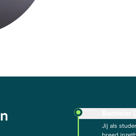
in
Bachelor 
Jij als stu
breed inzetb