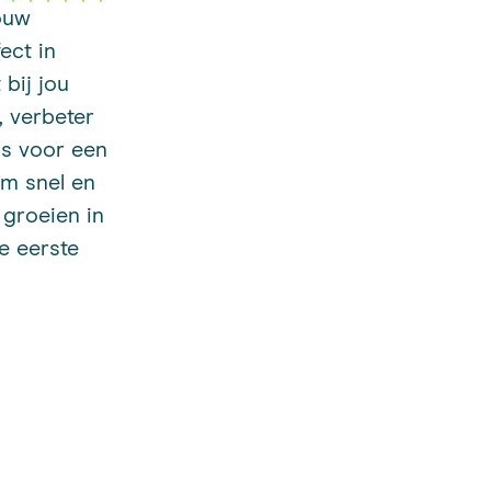
ouw
ect in
 bij jou
, verbeter
is voor een
rm snel en
 groeien in
e eerste