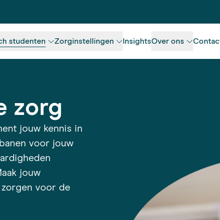
ch studenten
Zorginstellingen
Insights
Over ons
Contac
e zorg
ent jouw kennis in
ijbanen voor jouw
aardigheden
 Maak jouw
j zorgen voor de