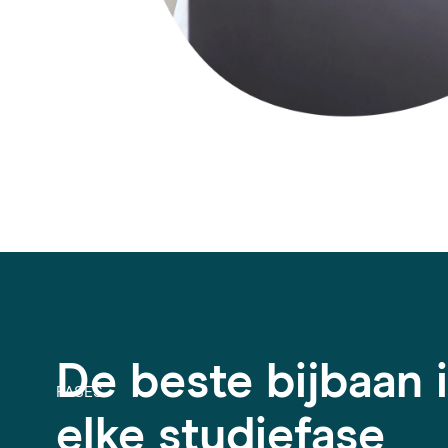
De beste bijbaan 
FASES
elke studiefase