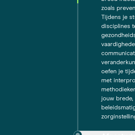
zoals preven
Tijdens je st
disciplines t
gezondheids
vaardighede
communicati
veranderku
oefen je tij
met interpr
methodieken
jouw brede,
beleidsmatig
zorginstellin