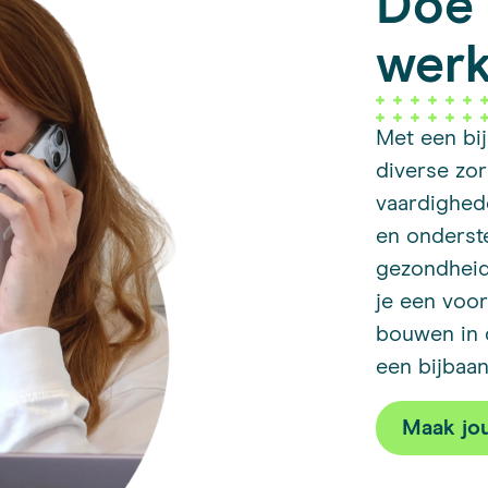
Doe 
werk
Met een bij
diverse zor
vaardighed
en onderst
gezondheid
je een voo
bouwen in 
een bijbaan
Maak jou