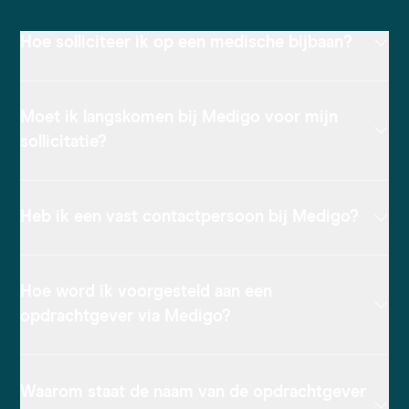
Hoe solliciteer ik op een medische bijbaan?
Moet ik langskomen bij Medigo voor mijn
sollicitatie?
Heb ik een vast contactpersoon bij Medigo?
Hoe word ik voorgesteld aan een
opdrachtgever via Medigo?
Waarom staat de naam van de opdrachtgever