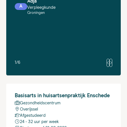
Adja
A
Verpleegkunde
Groningen
1
/
6
Basisarts
in huisartsenpraktijk Enschede
Gezondheidscentrum
Overijssel
Afgestudeerd
24 - 32 uur per week