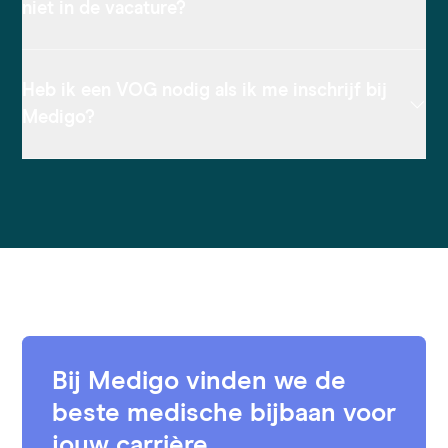
niet in de vacature?
Heb ik een VOG nodig als ik me inschrijf bij
Medigo?
Bij Medigo vinden we de
beste medische bijbaan voor
jouw carrière