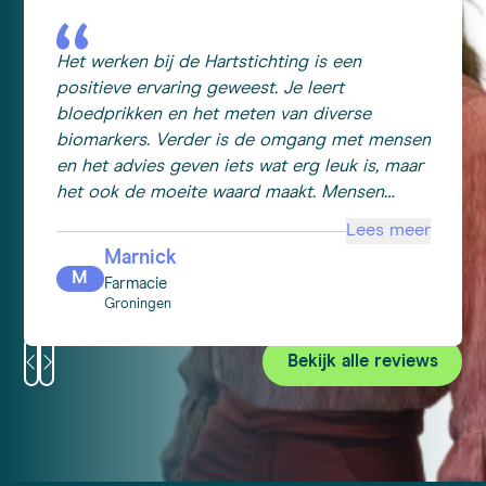
Het werken bij de Hartstichting is een
positieve ervaring geweest. Je leert
bloedprikken en het meten van diverse
biomarkers. Verder is de omgang met mensen
en het advies geven iets wat erg leuk is, maar
het ook de moeite waard maakt. Mensen
komen ook om gewoon een praatje te maken
Lees meer
en dat allemaal maakt het voor mij erg
Marnick
waardevol. Het is bij een baan als deze
M
Farmacie
belangrijk om zorgvuldig te zijn in je werk en
Groningen
daarbij met een open en vriendelijke
opstelling te communiceren met mensen om
Bekijk alle reviews
hen zo op hun gemak te stellen.