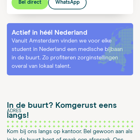
Bel direct
WhatsApp
Actief in héél Nederland
Vanuit Amsterdam vinden we voor elke
student in Nederland een medische bijbaan
in de buurt. Zo profiteren zorginstellingen
overal van lokaal talent.
In de buurt? Kom
gerust eens
ADRES
langs!
Kom bij ons langs op kantoor. Bel gewoon aan als
je in de buurt bent of maak een afspraak. Ons