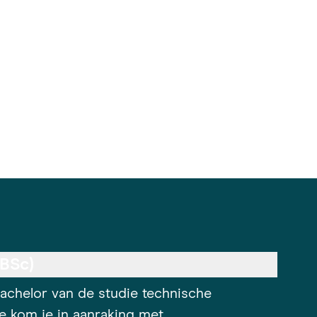
(BSc)
bachelor van de studie technische
 kom je in aanraking met