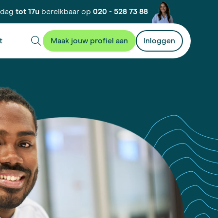
kdag
tot 17u
bereikbaar op
020 - 528 73 88
t
Maak jouw profiel aan
Inloggen