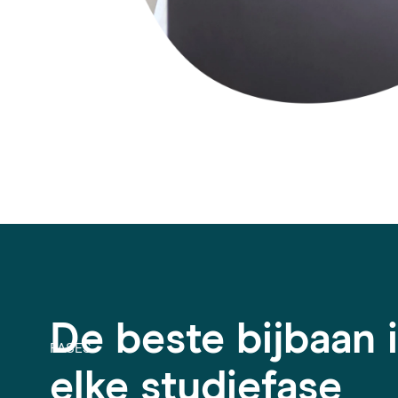
De beste bijbaan 
FASES
elke studiefase