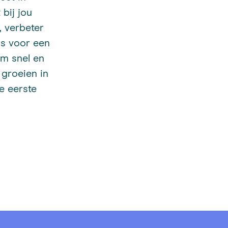
 bij jou
, verbeter
is voor een
rm snel en
 groeien in
e eerste