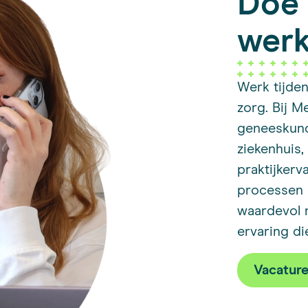
Doe 
werk
Werk tijde
zorg. Bij M
geneeskund
ziekenhuis,
praktijkerv
processen 
waardevol n
ervaring di
Vacatur