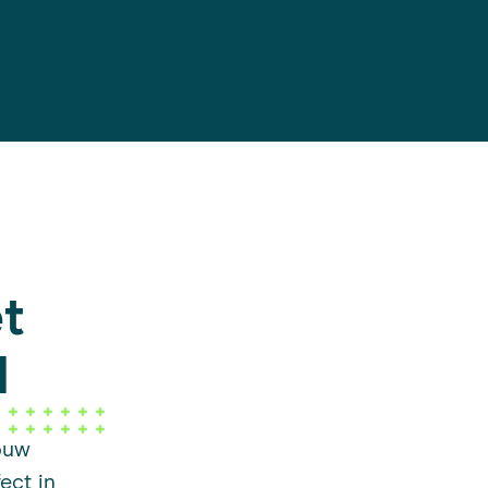
t
l
ouw
ect in