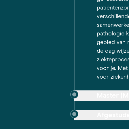
patiëntenzor
verschillend
samenwerken
pathologie 
gebied van 
de dag wijze
ziekteproce
voor je. Met
voor ziekenh
Master (M
Afgestud