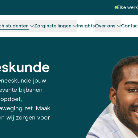
Elke wer
ch studenten
Zorginstellingen
Insights
Over ons
Contac
eskunde
geneeskunde jouw
levante bijbanen
 opdoet,
beweging zet. Maak
en wij zorgen voor