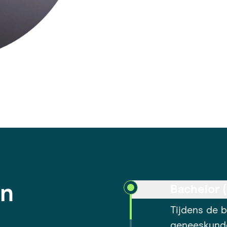
in
Bachelor 
Tijdens de 
geneeskunde