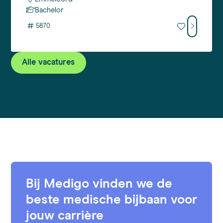
Bachelor
#
5870
Alle vacatures
Bij Medigo vinden we de
beste medische bijbaan voor
jouw carrière