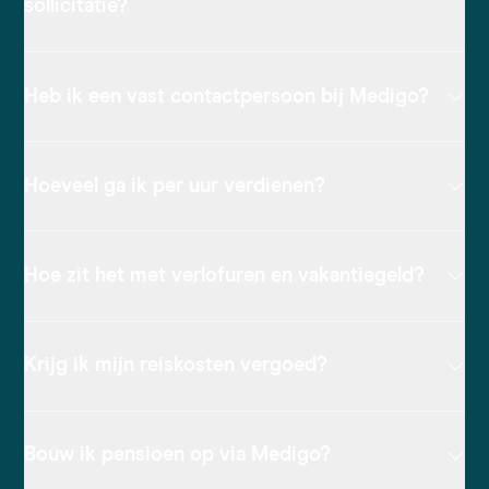
sollicitatie?
Heb ik een vast contactpersoon bij Medigo?
Hoeveel ga ik per uur verdienen?
Hoe zit het met verlofuren en vakantiegeld?
Krijg ik mijn reiskosten vergoed?
Bouw ik pensioen op via Medigo?