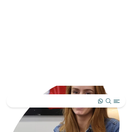
farmaceutische zorg. Je ontwikkelt vaardigheden
in medicatiebewaking, patiëntcontact en
zorgregistratie – een slimme manier om bij te
verdienen én je voor te bereiden op jouw
loopbaan in de farmacie.