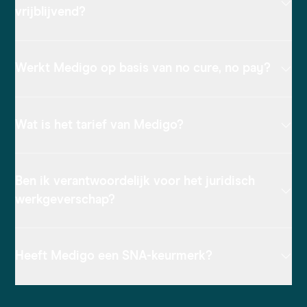
vrijblijvend?
Werkt Medigo op basis van no cure, no pay?
Wat is het tarief van Medigo?
Ben ik verantwoordelijk voor het juridisch
werkgeverschap?
Heeft Medigo een SNA-keurmerk?