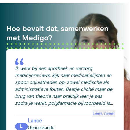
Hoe bevalt dat, samenwerken
met Medigo?
Ik werk bij een apotheek en verzorg
medicijnreviews, kijk naar medicatielijsten en
spoor onjuistheden op; zowel medische als
administratieve fouten. Beetje cliché maar de
brug van theorie naar praktijk leer je pas
zodra je werkt, polyfarmacie bijvoorbeeld is
op de opleiding 5 medicamenten, terwijl je in
Lees meer
de praktijk soms 5x dat tegen komt. In een
Lance
week tijd meer geleerd over farmacotherapie
L
Geneeskunde