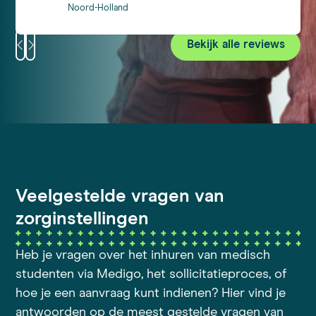
dan in een jaar aan practica. Ik ben zeker
Noord-Holland
tevreden over Medigo. Er was een kleine
miscommunicatie aan het begin maar zodra
Bekijk alle reviews
die weg was binnen een dag een baan
gevonden en de volgende dag al het contract
gekregen om te ondertekenen om 4 dagen
later te beginnen. Vriendelijk, lekker vlot en
tot nu toe zeer professioneel!
Veelgestelde vragen van
zorginstellingen
Heb je vragen over het inhuren van medisch
studenten via Medigo, het sollicitatieproces, of
hoe je een aanvraag kunt indienen? Hier vind je
antwoorden op de meest gestelde vragen van