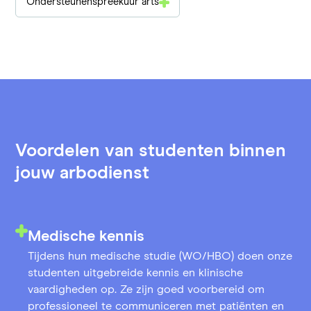
Ondersteunenspreekuur arts
Voordelen van studenten binnen
jouw arbodienst
Medische kennis
Tijdens hun medische studie (WO/HBO) doen onze
studenten uitgebreide kennis en klinische
vaardigheden op. Ze zijn goed voorbereid om
professioneel te communiceren met patiënten en