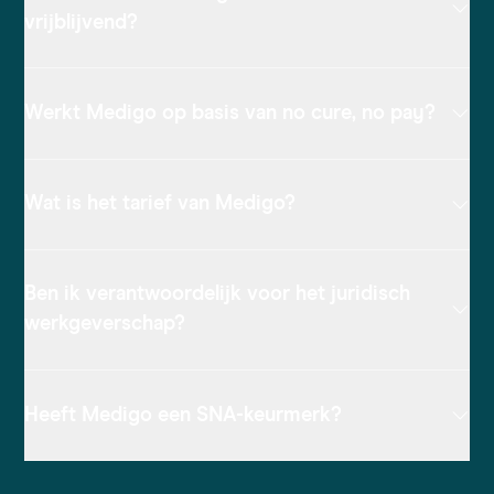
vrijblijvend?
Werkt Medigo op basis van no cure, no pay?
Wat is het tarief van Medigo?
Ben ik verantwoordelijk voor het juridisch
werkgeverschap?
Heeft Medigo een SNA-keurmerk?