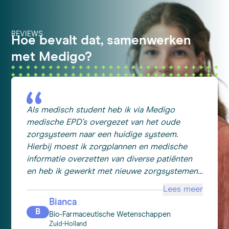
REVIEWS
Hoe bevalt dat, samenwerken
met Medigo?
Als medisch student heb ik via Medigo
medische EPD's overgezet van het oude
zorgsysteem naar een huidige systeem.
Hierbij moest ik zorgplannen en medische
informatie overzetten van diverse patiënten
en heb ik gewerkt met nieuwe zorgsystemen.
Ook vond ik het interessant om een kijkje te
Lees meer
nemen achter de schermen bij een
Bianca
zorggroep. Ik ben zeer tevreden over Medigo.
B
Bio-Farmaceutische Wetenschappen
De communicatie is heel goed en het
Zuid-Holland