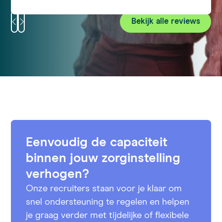
contract werd snel geregeld via jullie website.
Deze bijbaan is een mooie toevoeging aan
Bekijk alle reviews
mijn CV. Al met al had ik een positieve en
leerzame ervaring!
Eenvoudig de capaciteit
binnen jouw zorginstelling
verhogen?
Onze recruiters staan voor je klaar om
snel ondersteuning te regelen en helpen
je graag verder met tijdelijke of flexibele