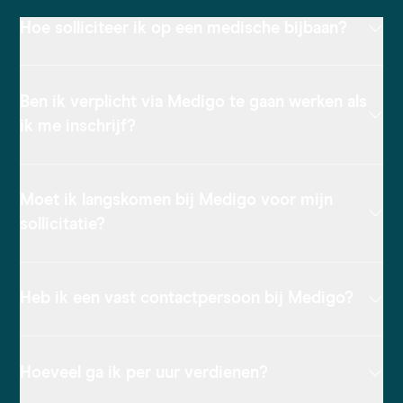
Hoe solliciteer ik op een medische bijbaan?
Ben ik verplicht via Medigo te gaan werken als
ik me inschrijf?
Moet ik langskomen bij Medigo voor mijn
sollicitatie?
Heb ik een vast contactpersoon bij Medigo?
Hoeveel ga ik per uur verdienen?