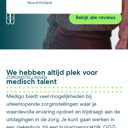
tevreden over Medigo. Het biedt niet alleen
Noord-Holland
flexibiliteit maar ook heel veel opties voor mij
als medisch student. Ik ben benieuwd over
Bekijk alle reviews
het verdere mogelijke werk!
We hebben altijd plek voor
ZORGINSTELLINGEN
medisch talent
Medigo biedt veel mogelijkheden bij
uiteenlopende zorginstellingen waar je
waardevolle ervaring opdoet en bijdraagt aan de
uitdagingen in de zorg. Je kunt gaan werken in
een ziekenhuis, bij een huisartsenpraktijk, GGZ-