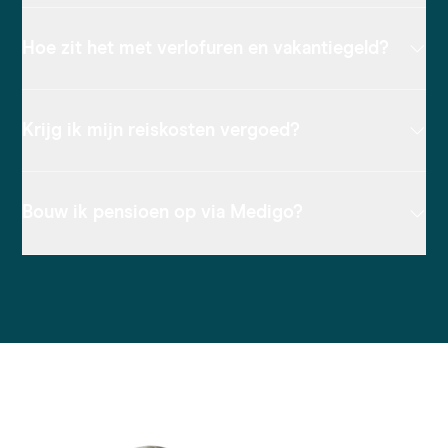
Hoe zit het met verlofuren en vakantiegeld?
Krijg ik mijn reiskosten vergoed?
Bouw ik pensioen op via Medigo?