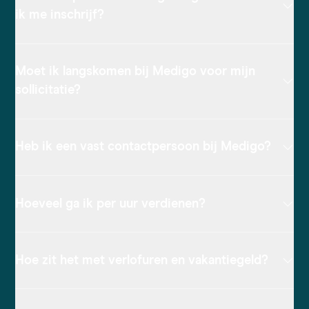
ik me inschrijf?
Moet ik langskomen bij Medigo voor mijn
sollicitatie?
Heb ik een vast contactpersoon bij Medigo?
Hoeveel ga ik per uur verdienen?
Hoe zit het met verlofuren en vakantiegeld?