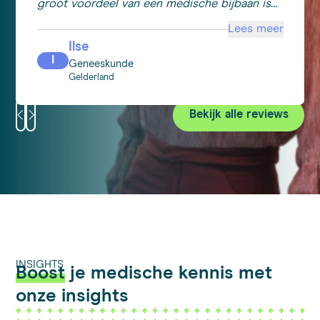
groot voordeel van een medische bijbaan is
dat je op deze manier wat meer motivatie kan
Lees meer
krijgen voor je eigen studie. Ik ben tevreden
Ilse
over Medigo. Snelle schakeling en goed
I
Geneeskunde
contact.
Gelderland
Bekijk alle reviews
INSIGHTS
Boost
je medische kennis met
onze insights