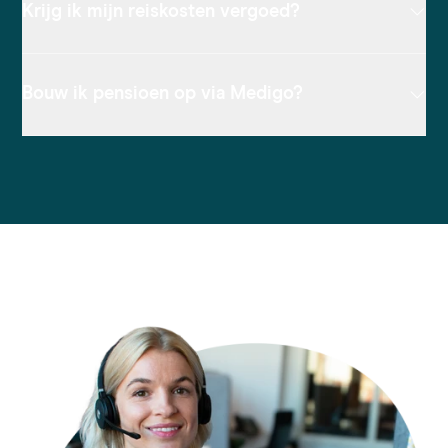
Krijg ik mijn reiskosten vergoed?
Bouw ik pensioen op via Medigo?