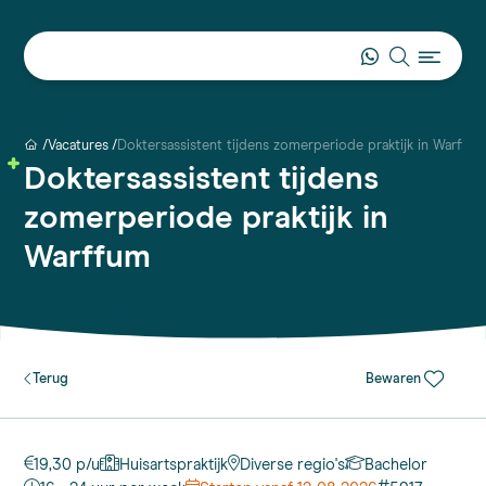
Vacatures
Doktersassistent tijdens zomerperiode praktijk in Warffum
Doktersassistent tijdens
zomerperiode praktijk in
Warffum
Terug
Bewaren
19,30 p/u
Huisartspraktijk
Diverse regio's
Bachelor