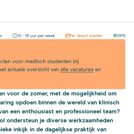
#
or
10 - 16 uur per week
Per direct starten
5919
cten voor medisch studenten bij
het actuele overzicht van
alle vacatures
en
baan voor de zomer, met de mogelijkheid om
varing opdoen binnen de wereld van klinisch
 van een enthousiast en professioneel team?
e rol ondersteun je diverse werkzaamheden
eke inkijk in de dagelijkse praktijk van