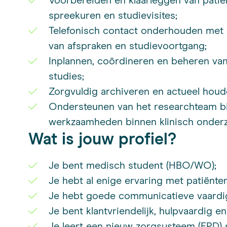
Voorbereiden en klaarleggen van patië
spreekuren en studievisites;
Telefonisch contact onderhouden met
van afspraken en studievoortgang;
Inplannen, coördineren en beheren van
studies;
Zorgvuldig archiveren en actueel hou
Ondersteunen van het researchteam bij
werkzaamheden binnen klinisch onder
Wat is jouw profiel?
Je bent medisch student (HBO/WO);
Je hebt al enige ervaring met patiënte
Je hebt goede communicatieve vaardi
Je bent klantvriendelijk, hulpvaardig e
Je leert een nieuw zorgsysteem (EPD) s