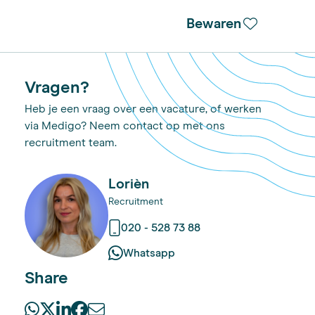
Bewaren
Vragen?
Heb je een vraag over een vacature, of werken
via Medigo? Neem contact op met ons
recruitment team.
Lorièn
Recruitment
020 - 528 73 88
Whatsapp
Share