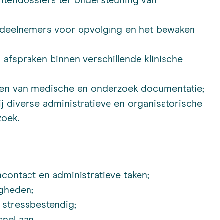
ntendossiers ter ondersteuning van
 deelnemers voor opvolging en het bewaken
 afspraken binnen verschillende klinische
den van medische en onderzoek documentatie;
 diverse administratieve en organisatorische
zoek.
ncontact en administratieve taken;
gheden;
n stressbestendig;
nel aan.