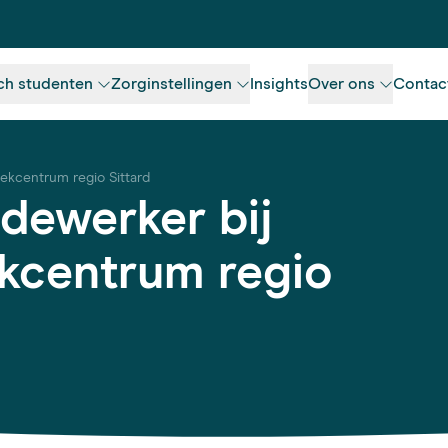
ch studenten
Zorginstellingen
Insights
Over ons
Contac
oekcentrum regio Sittard
dewerker bij
ekcentrum regio