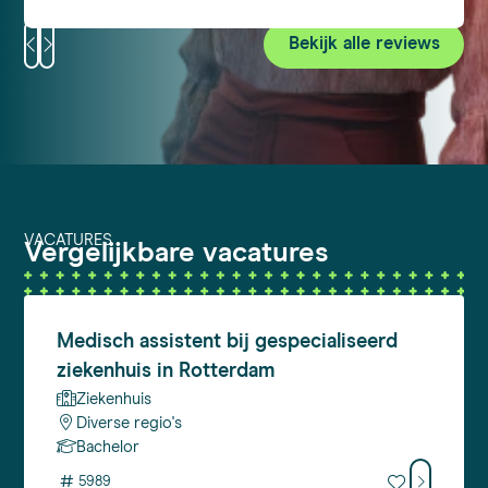
Bekijk alle reviews
VACATURES
Vergelijkbare vacatures
Medisch
assistent bij gespecialiseerd
ziekenhuis in Rotterdam
Ziekenhuis
Diverse regio's
Bachelor
#
5989