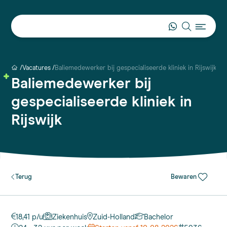
Vacatures
Baliemedewerker bij gespecialiseerde kliniek in Rijswijk
Baliemedewerker bij
gespecialiseerde kliniek in
Rijswijk
Terug
Bewaren
18,41 p/u
Ziekenhuis
Zuid-Holland
Bachelor