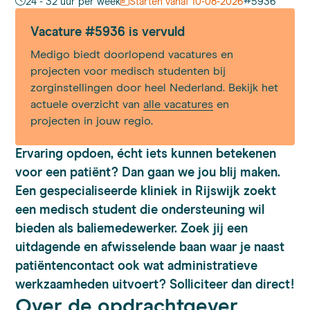
#
24 - 32 uur per week
Starten vanaf 10-08-2026
5936
Vacature #5936 is vervuld
Medigo biedt doorlopend vacatures en
projecten voor medisch studenten bij
zorginstellingen door heel Nederland. Bekijk het
actuele overzicht van
alle vacatures
en
projecten in jouw regio.
Ervaring opdoen, écht iets kunnen betekenen
voor een patiënt? Dan gaan we jou blij maken.
Een gespecialiseerde kliniek in Rijswijk zoekt
een medisch student die ondersteuning wil
bieden als baliemedewerker. Zoek jij een
uitdagende en afwisselende baan waar je naast
patiëntencontact ook wat administratieve
werkzaamheden uitvoert? Solliciteer dan direct!
Over de opdrachtgever