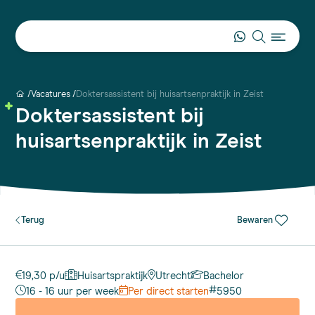
Vacatures
Doktersassistent bij huisartsenpraktijk in Zeist
Doktersassistent bij
huisartsenpraktijk in Zeist
Terug
Bewaren
19,30 p/u
Huisartspraktijk
Utrecht
Bachelor
#
16 - 16 uur per week
Per direct starten
5950