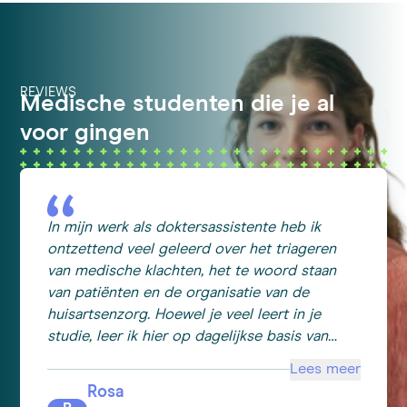
REVIEWS
Medische studenten die je al
voor gingen
In mijn werk als doktersassistente heb ik
ontzettend veel geleerd over het triageren
van medische klachten, het te woord staan
van patiënten en de organisatie van de
huisartsenzorg. Hoewel je veel leert in je
studie, leer ik hier op dagelijkse basis van
alles wat niet in je studie voorkomt. Naast dat
Lees meer
dit ontzettend leuk is en uitdagend, maakt dit
Rosa
mij in de toekomst ook een betere arts. Door