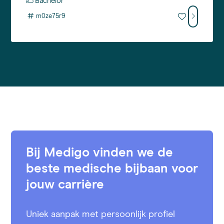
Bachelor
#
m0ze75r9
Bij Medigo vinden we de
beste medische bijbaan voor
jouw carrière
Uniek aanpak met persoonlijk profiel