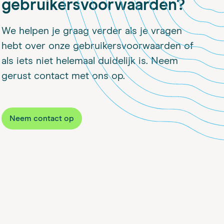
gebruikersvoorwaarden?
We helpen je graag verder als je vragen
hebt over onze gebruikersvoorwaarden of
als iets niet helemaal duidelijk is. Neem
gerust contact met ons op.
Neem contact op