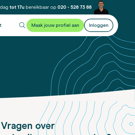
kdag
tot 17u
bereikbaar op
020 - 528 73 88
t
Maak jouw profiel aan
Inloggen
Vragen over