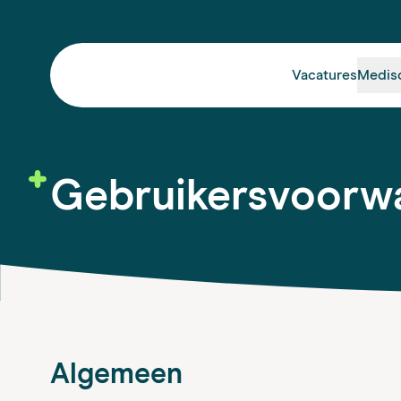
Vacatures
Medis
Gebruikers­voorw
Algemeen