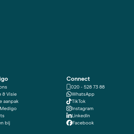
igo
Connect
ons
020 - 528 73 88
 & Visie
WhatsApp
e aanpak
TikTok
 Medigo
Instagram
hts
LinkedIn
n bij
Facebook