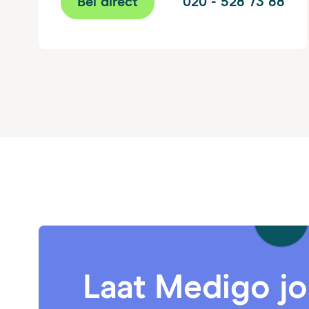
Bel direct
020 - 528 73 88
Laat Medigo j