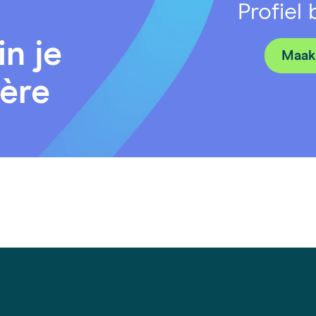
Profiel
in je
Maak 
ière