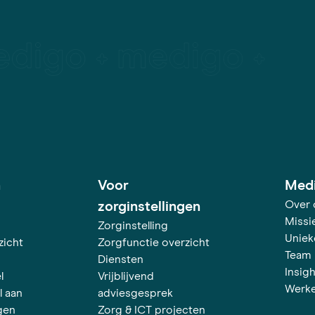
h
Voor
Med
Over 
zorginstellingen
Missie
Zorginstelling
Uniek
zicht
Zorgfunctie overzicht
Team
Diensten
Insig
l
Vrijblijvend
Werke
l aan
adviesgesprek
gen
Zorg & ICT projecten