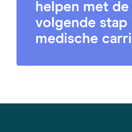
helpen met de
volgende stap 
medische carr