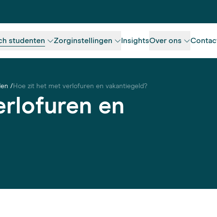
ch studenten
Zorginstellingen
Insights
Over ons
Contac
den
Hoe zit het met verlofuren en vakantiegeld?
erlofuren en