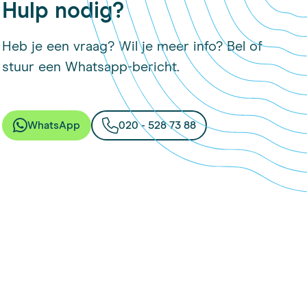
Hulp nodig?
Heb je een vraag? Wil je meer info? Bel of
stuur een Whatsapp-bericht.
WhatsApp
020 - 528 73 88