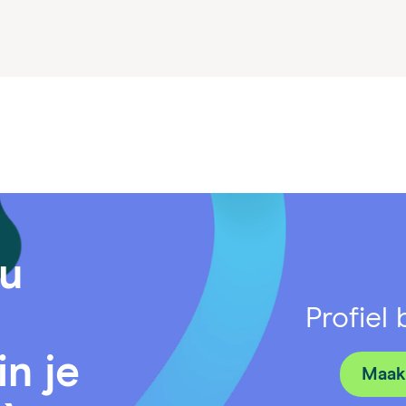
ou
Profiel
in je
Maak 