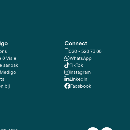
igo
Connect
ons
020 - 528 73 88
 & Visie
WhatsApp
e aanpak
TikTok
 Medigo
Instagram
hts
LinkedIn
n bij
Facebook