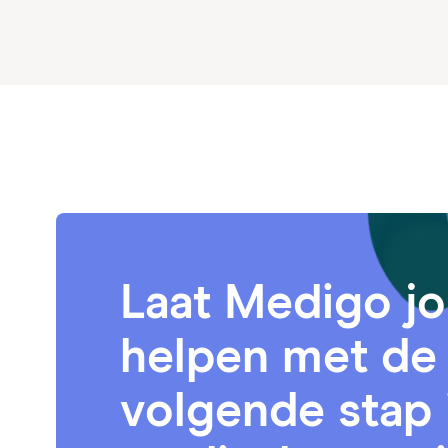
Laat Medigo j
helpen met de
volgende stap 