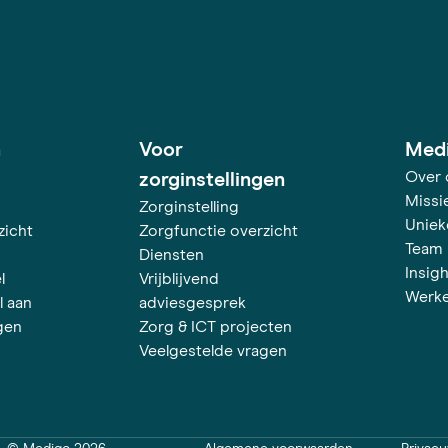
h
Voor
Med
Over 
zorginstellingen
Missie
Zorginstelling
Uniek
zicht
Zorgfunctie overzicht
Team
Diensten
Insig
l
Vrijblijvend
Werke
l aan
adviesgesprek
gen
Zorg & ICT projecten
Veelgestelde vragen