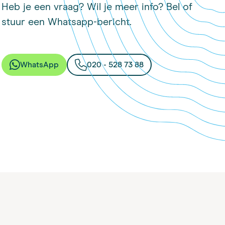
Heb je een vraag? Wil je meer info? Bel of
stuur een Whatsapp-bericht.
WhatsApp
020 - 528 73 88