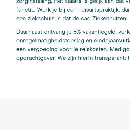
zorginstelling. Het salaris is gelijk aan da
functie. Werk je bij een huisartspraktijk, d
een ziekenhuis is dat de cao Ziekenhuizen.
Daarnaast ontvang je 8% vakantiegeld, verl
onregelmatigheidstoeslag en eindejaarsuitke
een
vergoeding voor je reiskosten
. Medigo 
opdrachtgever. We zijn hierin transparant: h