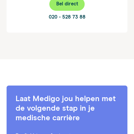
Bel direct
020 - 528 73 88
Laat Medigo jou helpen met
de volgende stap in je
medische carrière