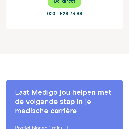
Bel direct
020 - 528 73 88
Laat Medigo jou helpen met
de volgende stap in je
medische carrière
Profiel binnen 1 minuut