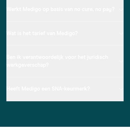
Werkt Medigo op basis van no cure, no pay?
Wat is het tarief van Medigo?
Ben ik verantwoordelijk voor het juridisch
werkgeverschap?
Heeft Medigo een SNA-keurmerk?