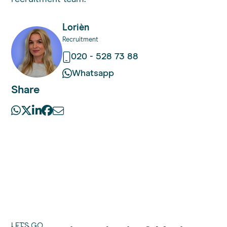
Lorièn
Recruitment
020 - 528 73 88
Whatsapp
Share
LET'S GO