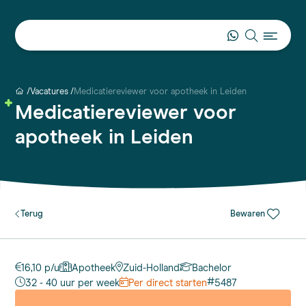
Vacatures
Medicatiereviewer voor apotheek in Leiden
Medicatiereviewer voor
apotheek in Leiden
Terug
Bewaren
16,10 p/u
Apotheek
Zuid-Holland
Bachelor
#
32 - 40 uur per week
Per direct starten
5487