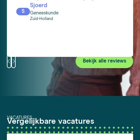
Sjoerd
S
Geneeskunde
Zuid-Holland
Bekijk alle reviews
VACATURES
Vergelijkbare vacatures