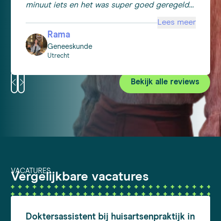
minuut iets en het was super goed geregeld
door medigo!
Lees meer
Rama
Geneeskunde
Utrecht
Bekijk alle reviews
VACATURES
Vergelijkbare vacatures
Doktersassistent
bij huisartsenpraktijk in