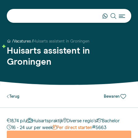
Vacatures
Huisarts assistent in Groningen
Huisarts assistent in
Groningen
Terug
Bewaren
18,74 p/u
Huisartspraktijk
Diverse regio's
Bachelor
#
16 - 24 uur per week
Per direct starten
5663