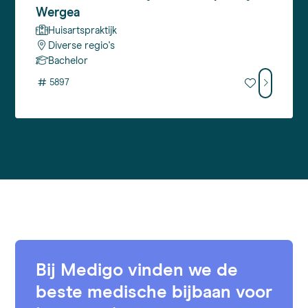
Wergea
Huisartspraktijk
Diverse regio's
Bachelor
#
5897
Bij Medigo vinden we de
beste medische bijbaan voor