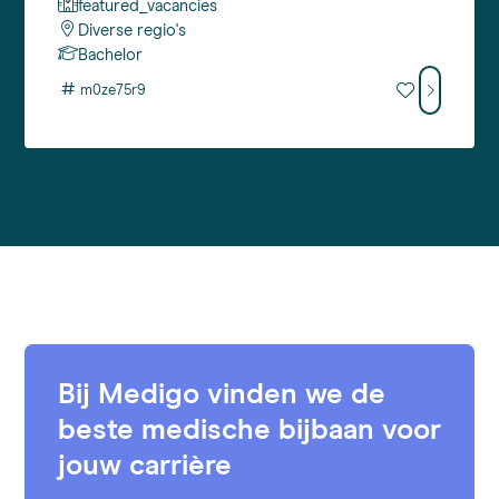
featured_vacancies
Diverse regio's
Bachelor
#
m0ze75r9
Bij Medigo vinden we de
beste medische bijbaan voor
jouw carrière