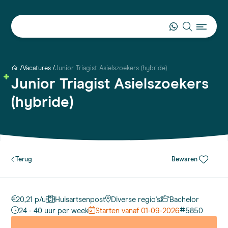
Vacatures
Junior Triagist Asielszoekers (hybride)
Junior Triagist Asielszoekers
(hybride)
Terug
Bewaren
20,21 p/u
Huisartsenpost
Diverse regio's
Bachelor
#
24 - 40 uur per week
Starten vanaf 01-09-2026
5850