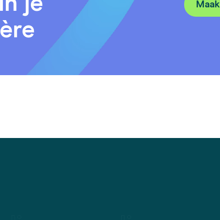
in je
Maak 
ière