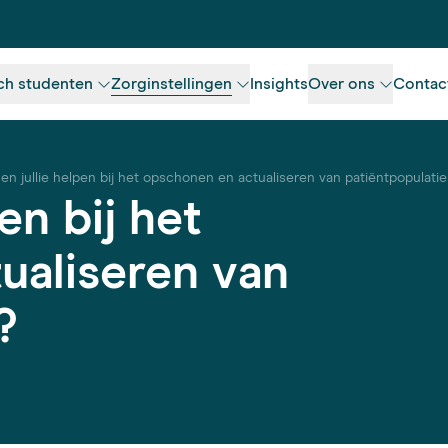
ch studenten
Zorginstellingen
Insights
Over ons
Contac
en jullie helpen bij het opschonen en actualiseren van patiëntpopulati
en bij het
ualiseren van
?