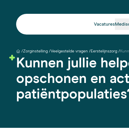
Vacatures
Medis
Zorginstelling
Veelgestelde vragen
Eerstelijnszorg
Kunn
Kunnen jullie help
opschonen en act
patiëntpopulaties