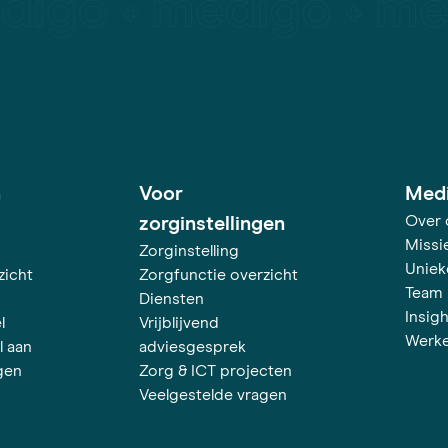
h
Voor
Med
Over 
zorginstellingen
Missie
Zorginstelling
Uniek
zicht
Zorgfunctie overzicht
Team
Diensten
Insig
l
Vrijblijvend
Werke
l aan
adviesgesprek
gen
Zorg & ICT projecten
Veelgestelde vragen