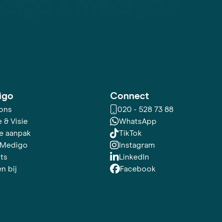
igo
Connect
ons
020 - 528 73 88
 & Visie
WhatsApp
e aanpak
TikTok
 Medigo
Instagram
hts
LinkedIn
n bij
Facebook