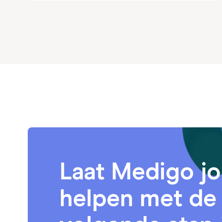
Laat Medigo j
helpen met de