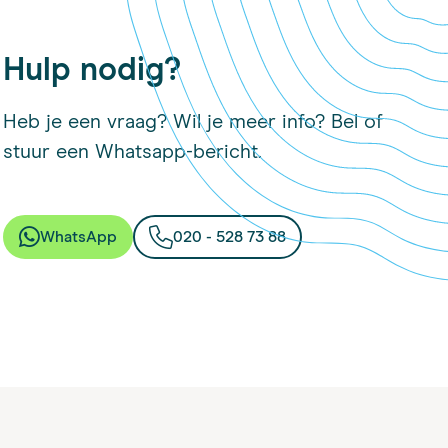
Hulp nodig?
Heb je een vraag? Wil je meer info? Bel of
stuur een Whatsapp-bericht.
WhatsApp
020 - 528 73 88