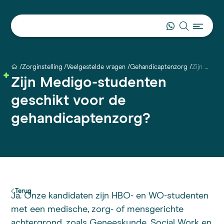
Zorginstelling
Veelgestelde vragen
Gehandicaptenzorg
Zijn Medigo-studenten geschikt voor de gehandicaptenzorg?
Zijn Medigo-studenten
geschikt voor de
gehandicaptenzorg?
Terug
Ja. Onze kandidaten zijn HBO- en WO-studenten
met een medische, zorg- of mensgerichte
achtergrond, zoals Geneeskunde, Social Work en