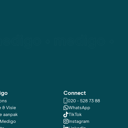
igo
Connect
ons
020 - 528 73 88
 & Visie
WhatsApp
e aanpak
TikTok
 Medigo
Instagram