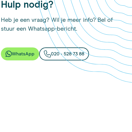
Hulp nodig?
Heb je een vraag? Wil je meer info? Bel of
stuur een Whatsapp-bericht.
WhatsApp
020 - 528 73 88