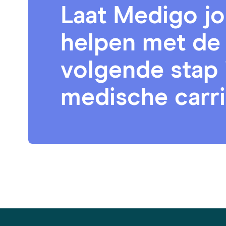
Laat Medigo j
helpen met de
volgende stap 
medische carr