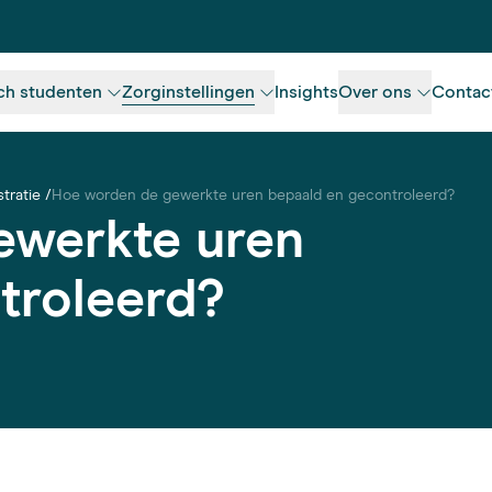
ch studenten
Zorginstellingen
Insights
Over ons
Contac
tratie
Hoe worden de gewerkte uren bepaald en gecontroleerd?
ewerkte uren
troleerd?