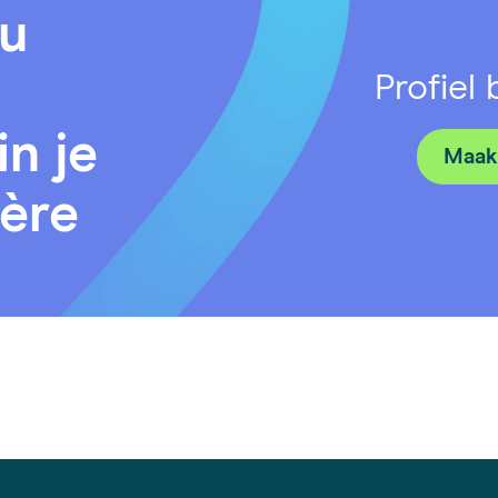
ou
Profiel
in je
Maak 
ière