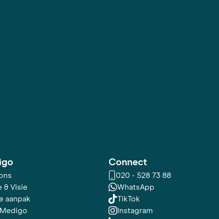
igo
Connect
ons
020 - 528 73 88
 & Visie
WhatsApp
e aanpak
TikTok
 Medigo
Instagram