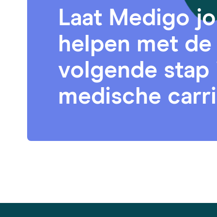
Laat Medigo j
helpen met de
volgende stap 
medische carr