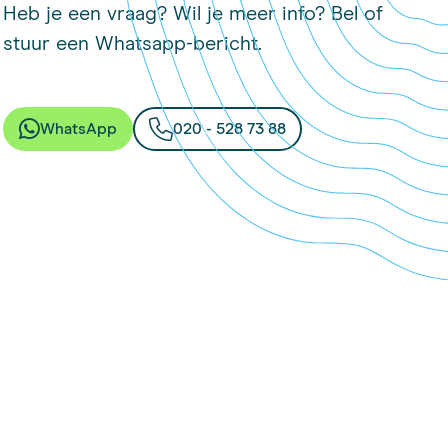
Heb je een vraag? Wil je meer info? Bel of
stuur een Whatsapp-bericht.
WhatsApp
020 - 528 73 88