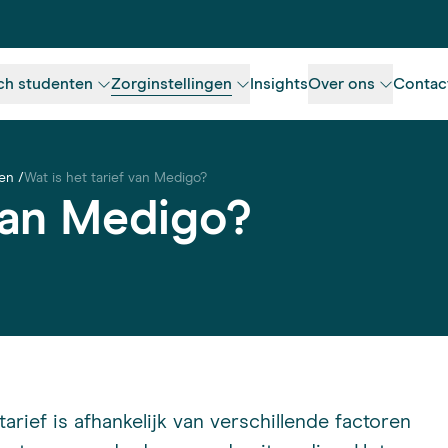
ch studenten
Zorginstellingen
Insights
Over ons
Contac
ten
Wat is het tarief van Medigo?
 van Medigo?
arief is afhankelijk van verschillende factoren