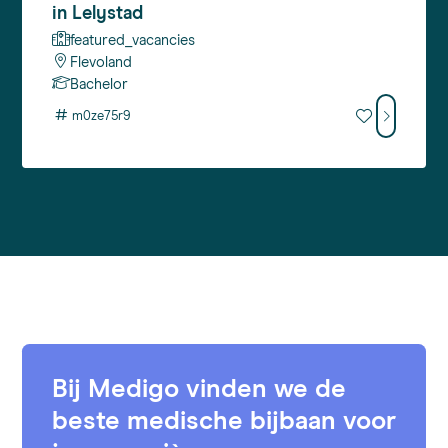
in Lelystad
featured_vacancies
Flevoland
Bachelor
#
m0ze75r9
Bij Medigo vinden we de
beste medische bijbaan voor