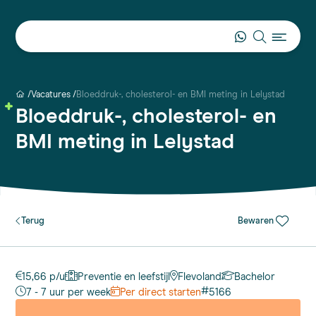
Vacatures
Bloeddruk-, cholesterol- en BMI meting in Lelystad
Bloeddruk-, cholesterol- en
BMI meting in Lelystad
Terug
Bewaren
15,66 p/u
Preventie en leefstijl
Flevoland
Bachelor
#
7 - 7 uur per week
Per direct starten
5166