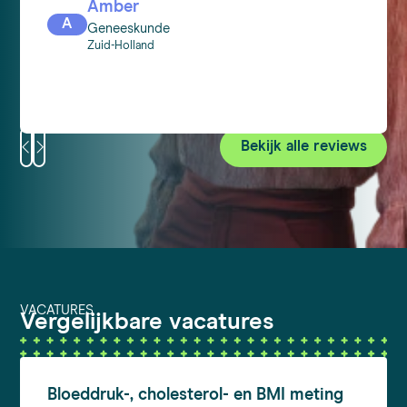
Amber
A
Geneeskunde
Zuid-Holland
Bekijk alle reviews
VACATURES
Vergelijkbare vacatures
Bloeddruk-,
cholesterol- en BMI meting