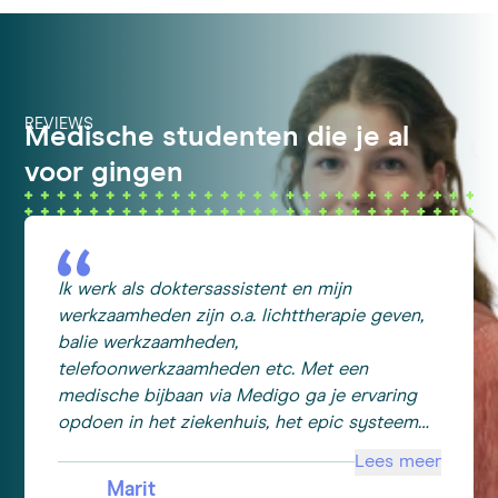
REVIEWS
Medische studenten die je al
voor gingen
Ik werk als doktersassistent en mijn
werkzaamheden zijn o.a. lichttherapie geven,
balie werkzaamheden,
telefoonwerkzaamheden etc. Met een
medische bijbaan via Medigo ga je ervaring
opdoen in het ziekenhuis, het epic systeem
leren gebruiken. En omdat je veel in het
Lees meer
ziekenhuis bent kan je goed zien hoe
Marit