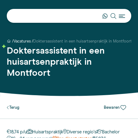
Vacatures
Doktersassistent in een huisartsenpraktijk in Montfoort
Doktersassistent in een
huisartsenpraktijk in
Montfoort
Terug
Bewaren
18,74 p/u
Huisartspraktijk
Diverse regio's
Bachelor