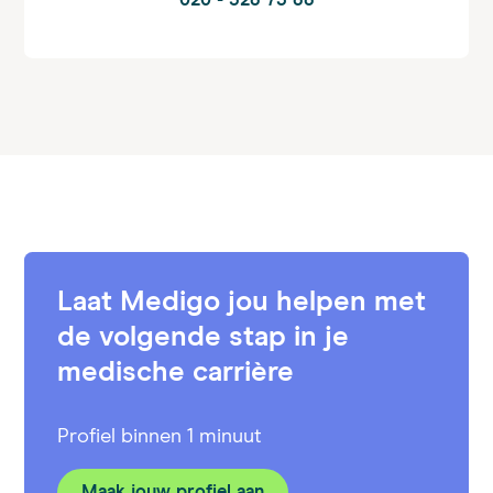
020 - 528 73 88
Laat Medigo jou helpen met
de volgende stap in je
medische carrière
Profiel binnen 1 minuut
Maak jouw profiel aan