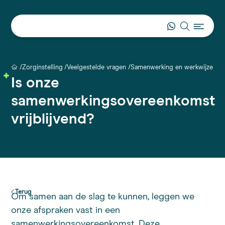
Zorginstelling
Veelgestelde vragen
Samenwerking en werkwijze
Is
Is onze
samenwerkingsovereenkomst
vrijblijvend?
Terug
Om samen aan de slag te kunnen, leggen we
onze afspraken vast in een
samenwerkingsovereenkomst. Deze